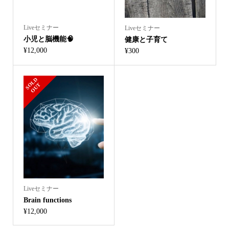
Liveセミナー
Liveセミナー
小児と脳機能🧠
健康と子育て
¥
12,000
¥
300
S
L
D
O
U
O
T
Liveセミナー
Brain functions
¥
12,000