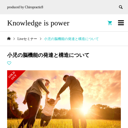
produced by Chiropractic8
Knowledge is power


Liveセミナー
小児の脳機能の発達と構造について
小児の脳機能の発達と構造について
S
L
D
O
U
O
T