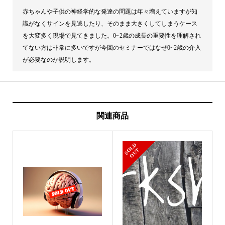
赤ちゃんや子供の神経学的な発達の問題は年々増えていますが知
識がなくサインを見逃したり、そのまま大きくしてしまうケース
を大変多く現場で見てきました。0~2歳の成長の重要性を理解され
てない方は非常に多いですが今回のセミナーではなぜ0~2歳の介入
が必要なのか説明します。
関連商品
S
L
D
O
U
O
T